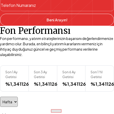
Beni Arayın!
Fon Performansı
Fon performansı, yatırım stratejilerinizin başarısını değerlendirmenize
yardımcı olur. Burada, en bilinçli yatırım kararlarını vermeniz için
ihtiyaç duyduğunuz güncel ve geçmiş performans verilerine
ulaşabilirsiniz.
Son 1 Ay
Son 3 Ay
Son 6 Ay
Son 1 Yıl
Getirisi
Getirisi
Getirisi
Getirisi
%1,341126
%1,341126
%1,341126
%1,34112