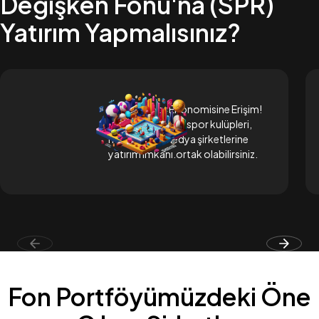
Değişken Fonu'na (SPR)
Yatırım Yapmalısınız?
Küresel Spor Ekonomisine Erişim!
Dünya genelinde spor kulüpleri,
markalar ve medya şirketlerine
yatırım imkanı.ortak olabilirsiniz.
Fon Portföyümüzdeki Öne