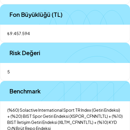
Fon Büyüklüğü (TL)
₺9.457.594
Risk Değeri
5
Benchmark
(%60) Solactive International Sport TR Index (Getiri Endeksi)
+ (%20) BIST Spor Getiri Endeksi (XSPOR_CFNNTLTL) + (%10)
BIST İletişim Getiri Endeksi (XILTM_CFNNTLTL) + (%10) KYD
O/N Brüt Repo Endeksi