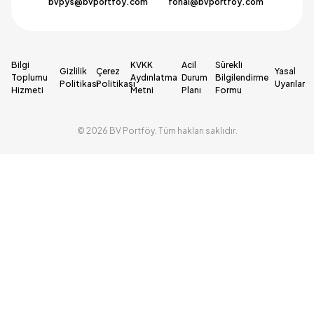
bvpys@bvportfoy.com
fonal@bvportfoy.com
Bilgi
KVKK
Acil
Sürekli
Gizlilik
Çerez
Yasal
Toplumu
Aydınlatma
Durum
Bilgilendirme
Politikası
Politikası
Uyarılar
Hizmeti
Metni
Planı
Formu
© 2026 BV Portföy. Tüm hakları saklıdır.