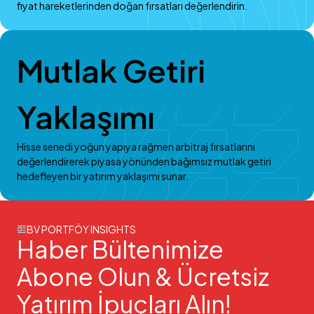
fiyat hareketlerinden doğan fırsatları değerlendirin.
Mutlak Getiri
Yaklaşımı
Hisse senedi yoğun yapıya rağmen arbitraj fırsatlarını
değerlendirerek piyasa yönünden bağımsız mutlak getiri
hedefleyen bir yatırım yaklaşımı sunar.
BV PORTFÖY INSIGHTS
Haber Bültenimize
Abone Olun & Ücretsiz
Yatırım İpuçları Alın!