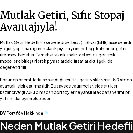
Mutlak Getiri, Sıfır Stopaj
Avantajıyla!
Mutlak Getiri Hedefli Hisse Senedi Serbest (TL) Fon (BHI), hisse senedi
yoğun yapısına rağmen klasik piyasa yönüne bağlı kalmadan getiri
üretmeyi hedefler. Temel ve teknik analiz, gelişmiş algoritmik
modellerle birleştirilerek piyasalardaki fırsatlar aktif şekilde
değerlendirilir.
Fonun en önemli farkı ise sunduğu mutlak getiri yaklaşımını %0 stopaj
avantajı ile birleştirmesidir. Bu sayede yatırımcılar, elde ettikleri
kazancı vergi yükü olmadan portföylerine yansıtarak daha verimli bir
BV Portföy Hakkında
Neden Mutlak Getiri Hedefli