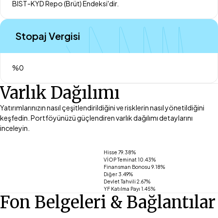
BIST-KYD Repo (Brüt) Endeksi'dir.
Stopaj Vergisi
%0
Varlık Dağılımı
Yatırımlarınızın nasıl çeşitlendirildiğini ve risklerin nasıl yönetildiğini
keşfedin. Portföyünüzü güçlendiren varlık dağılımı detaylarını
inceleyin.
Hisse 79.38%
VİOP Teminat 10.43%
Finansman Bonosu 9.18%
Diğer 3.49%
Devlet Tahvili 2.67%
YF Katılma Payı 1.45%
Fon Belgeleri & Bağlantılar