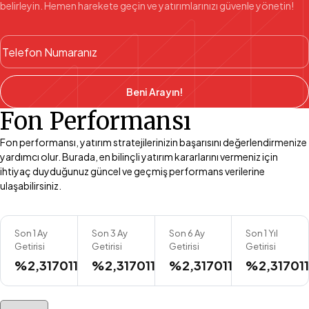
belirleyin. Hemen harekete geçin ve yatırımlarınızı güvenle yönetin!
Beni Arayın!
Fon Performansı
Fon performansı, yatırım stratejilerinizin başarısını değerlendirmenize
yardımcı olur. Burada, en bilinçli yatırım kararlarını vermeniz için
ihtiyaç duyduğunuz güncel ve geçmiş performans verilerine
ulaşabilirsiniz.
Son 1 Ay
Son 3 Ay
Son 6 Ay
Son 1 Yıl
Getirisi
Getirisi
Getirisi
Getirisi
%2,317011
%2,317011
%2,317011
%2,31701