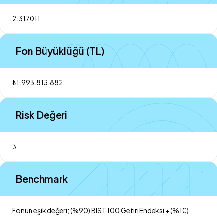
2.317011
Fon Büyüklüğü (TL)
₺1.993.813.882
Risk Değeri
3
Benchmark
Fonun eşik değeri; (%90) BIST 100 Getiri Endeksi + (%10)