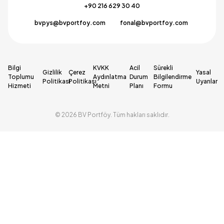
+90 216 629 30 40
bvpys@bvportfoy.com
fonal@bvportfoy.com
Bilgi
KVKK
Acil
Sürekli
Gizlilik
Çerez
Yasal
Toplumu
Aydınlatma
Durum
Bilgilendirme
Politikası
Politikası
Uyarılar
Hizmeti
Metni
Planı
Formu
© 2026 BV Portföy. Tüm hakları saklıdır.