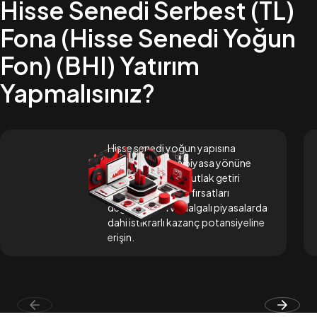
Hisse Senedi Serbest (TL)
Fona (Hisse Senedi Yoğun
Fon) (BHI) Yatırım
Yapmalısınız?
Hisse senedi yoğun yapısına
rağmen yalnızca piyasa yönüne
bağlı kalmadan, mutlak getiri
odaklı stratejilerle fırsatları
değerlendirin ve dalgalı piyasalarda
dahi istikrarlı kazanç potansiyeline
erişin.